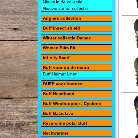
Nieuw in de collectie
Nieuwe zomer collectie
Anglers collection
Buff insect shield
Winter collectie Dames
Woman Slim Fit
Infinity Scarf
Buff voor op de motor
Buff Helmet Liner
BUFF voor honden
Buff Headband
Buff Windstopper / Cyclone
Buff Balaclava
Reversible polar Buff
Neckwarmer