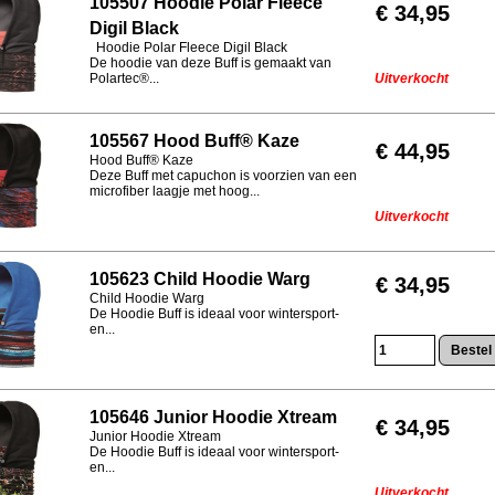
105507 Hoodie Polar Fleece
€ 34,95
Digil Black
Hoodie Polar Fleece Digil Black
De hoodie van deze Buff is gemaakt van
Polartec®...
Uitverkocht
105567 Hood Buff® Kaze
€ 44,95
Hood Buff® Kaze
Deze Buff met capuchon is voorzien van een
microfiber laagje met hoog...
Uitverkocht
105623 Child Hoodie Warg
€ 34,95
Child Hoodie Warg
De Hoodie Buff is ideaal voor wintersport-
en...
105646 Junior Hoodie Xtream
€ 34,95
Junior Hoodie Xtream
De Hoodie Buff is ideaal voor wintersport-
en...
Uitverkocht