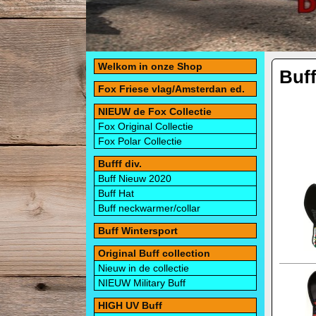
Welkom in onze Shop
Buf
Fox Friese vlag/Amsterdan ed.
NIEUW de Fox Collectie
Fox Original Collectie
Fox Polar Collectie
Bufff div.
Buff Nieuw 2020
Buff Hat
Buff neckwarmer/collar
Buff Wintersport
Original Buff collection
Nieuw in de collectie
NIEUW Military Buff
HIGH UV Buff