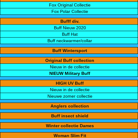
Fox Original Collectie
Fox Polar Collectie
Bufff div.
Buff Nieuw 2020
Buff Hat
Buff neckwarmer/collar
Buff Wintersport
Original Buff collection
Nieuw in de collectie
NIEUW Military Buff
HIGH UV Buff
Nieuw in de collectie
Nieuwe zomer collectie
Anglers collection
Buff insect shield
Winter collectie Dames
Woman Slim Fit