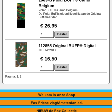
106943 Polar BUFF® Camo
Belgium
Polar BUFF® Camo Belgium
De Polar Buff is eigenlijk gelijk aan de Original
Buff maar dan...
€ 26,95
112855 Original BUFF® Digital
NIEUW 2017
€ 16,50
Pagina:
1
,
2
Welkom in onze Shop
Fox Friese vlag/Amsterdan ed.
NIEUW de Fox Collectie