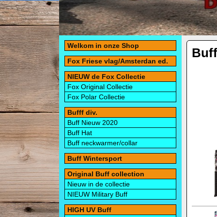
Welkom in onze Shop
Buf
Fox Friese vlag/Amsterdan ed.
NIEUW de Fox Collectie
Fox Original Collectie
Fox Polar Collectie
Bufff div.
Buff Nieuw 2020
Buff Hat
Buff neckwarmer/collar
Buff Wintersport
Original Buff collection
Nieuw in de collectie
NIEUW Military Buff
HIGH UV Buff