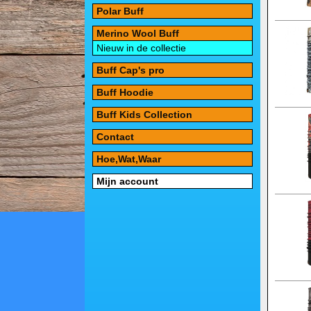
Polar Buff
Merino Wool Buff
Nieuw in de collectie
Buff Cap's pro
Buff Hoodie
Buff Kids Collection
Contact
Hoe,Wat,Waar
Mijn account