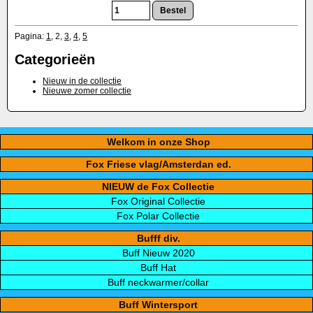
Pagina:
1
,
2
,
3
,
4
,
5
Categorieën
Nieuw in de collectie
Nieuwe zomer collectie
Welkom in onze Shop
Fox Friese vlag/Amsterdan ed.
NIEUW de Fox Collectie
Fox Original Collectie
Fox Polar Collectie
Bufff div.
Buff Nieuw 2020
Buff Hat
Buff neckwarmer/collar
Buff Wintersport