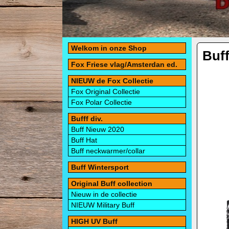
Welkom in onze Shop
Buf
Fox Friese vlag/Amsterdan ed.
NIEUW de Fox Collectie
Fox Original Collectie
Fox Polar Collectie
Bufff div.
Buff Nieuw 2020
Buff Hat
Buff neckwarmer/collar
Buff Wintersport
Original Buff collection
Nieuw in de collectie
NIEUW Military Buff
HIGH UV Buff