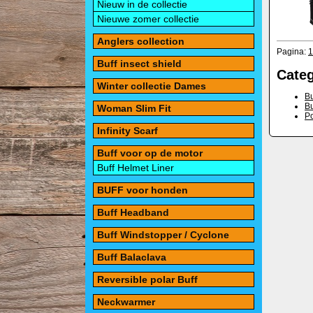
Nieuw in de collectie
Nieuwe zomer collectie
Anglers collection
Pagina:
1
Buff insect shield
Cate
Winter collectie Dames
Bu
Bu
Woman Slim Fit
Po
Infinity Scarf
Buff voor op de motor
Buff Helmet Liner
BUFF voor honden
Buff Headband
Buff Windstopper / Cyclone
Buff Balaclava
Reversible polar Buff
Neckwarmer