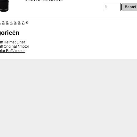
,
2
,
3
,
4
,
5
,
6
,
7
,
8
gorieën
ff Helmet Liner
ff Original / motor
lar Buff / motor