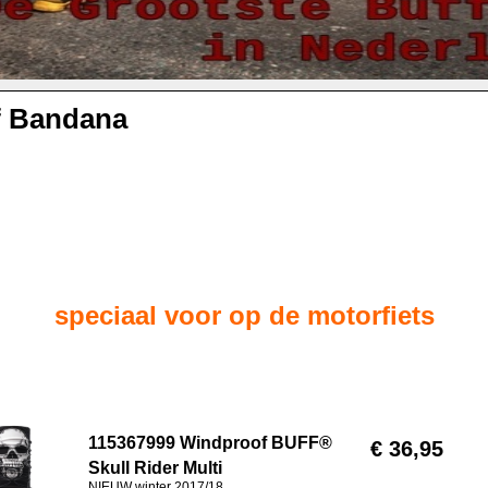
f Bandana
speciaal voor op de motorfiets
115367999 Windproof BUFF®
€ 36,95
Skull Rider Multi
NIEUW winter 2017/18