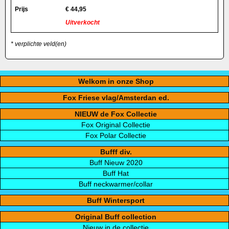
Prijs
€
44,95
Uitverkocht
* verplichte veld(en)
Welkom in onze Shop
Fox Friese vlag/Amsterdan ed.
NIEUW de Fox Collectie
Fox Original Collectie
Fox Polar Collectie
Bufff div.
Buff Nieuw 2020
Buff Hat
Buff neckwarmer/collar
Buff Wintersport
Original Buff collection
Nieuw in de collectie