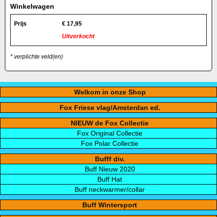
Winkelwagen
Prijs
€
17,95
Uitverkocht
* verplichte veld(en)
Welkom in onze Shop
Fox Friese vlag/Amsterdan ed.
NIEUW de Fox Collectie
Fox Original Collectie
Fox Polar Collectie
Bufff div.
Buff Nieuw 2020
Buff Hat
Buff neckwarmer/collar
Buff Wintersport