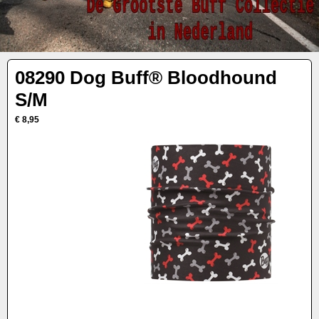
08290 Dog Buff® Bloodhound
S/M
€ 8,95