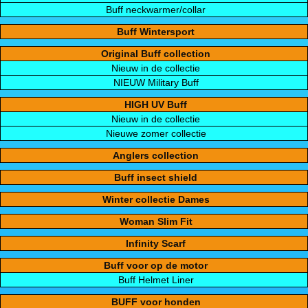
Buff neckwarmer/collar
Buff Wintersport
Original Buff collection
Nieuw in de collectie
NIEUW Military Buff
HIGH UV Buff
Nieuw in de collectie
Nieuwe zomer collectie
Anglers collection
Buff insect shield
Winter collectie Dames
Woman Slim Fit
Infinity Scarf
Buff voor op de motor
Buff Helmet Liner
BUFF voor honden