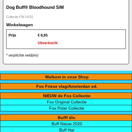
Dog Buff® Bloodhound S/M
Collectie FW 14/15
Winkelwagen
Prijs
€
8,95
Uitverkocht
* verplichte veld(en)
Welkom in onze Shop
Fox Friese vlag/Amsterdan ed.
NIEUW de Fox Collectie
Fox Original Collectie
Fox Polar Collectie
Bufff div.
Buff Nieuw 2020
Buff Hat