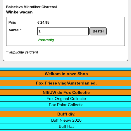
Balaclava Microfiber Charcoal
Winkelwagen
Prijs
€
24,95
Aantal *
Voorradig
* verplichte veld(en)
Welkom in onze Shop
Fox Friese vlag/Amsterdan ed.
NIEUW de Fox Collectie
Fox Original Collectie
Fox Polar Collectie
Bufff div.
Buff Nieuw 2020
Buff Hat