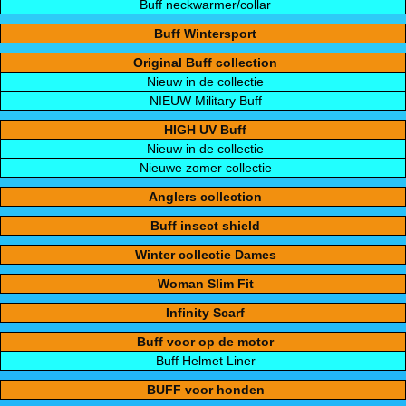
Buff neckwarmer/collar
Buff Wintersport
Original Buff collection
Nieuw in de collectie
NIEUW Military Buff
HIGH UV Buff
Nieuw in de collectie
Nieuwe zomer collectie
Anglers collection
Buff insect shield
Winter collectie Dames
Woman Slim Fit
Infinity Scarf
Buff voor op de motor
Buff Helmet Liner
BUFF voor honden